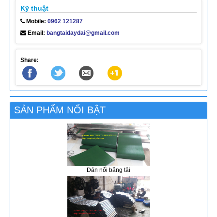
Kỹ thuật
Mobile:
0962 121287
Email:
bangtaidaydai@gmail.com
Share:
SẢN PHẨM NỔI BẬT
Dán nối băng tải