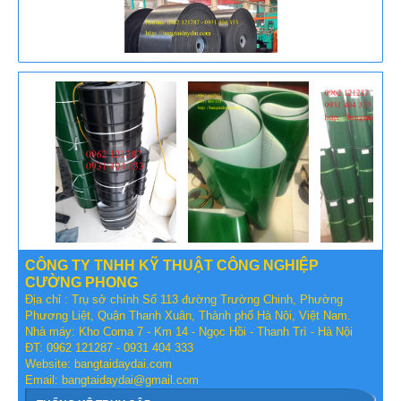
Băng tải cao su trơn
Băng tải mắc gầu
CÔNG TY TNHH KỸ THUẬT CÔNG NGHIỆP
CƯỜNG PHONG
Địa chỉ : Trụ sở chính Số 113 đường Trường Chinh, Phường
Phương Liệt, Quận Thanh Xuân, Thành phố Hà Nội, Việt Nam.
Băng tải PU
Nhà máy: Kho Coma 7 - Km 14 - Ngọc Hồi - Thanh Trì - Hà Nội
ĐT: 0962 121287 - 0931 404 333
Website: bangtaidaydai.com
Email: bangtaidaydai@gmail.com